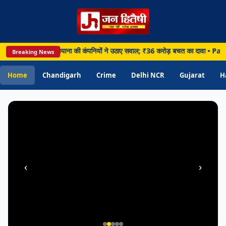
HARYANA
Chandigarh • 06 Aug 2026
 पर घमासान, लुधियाना की कंपनियों ने उठाए सवाल; ₹36 करोड़ बचत का दावा • Panchkula: पं
Breaking News
Panchkula: पंचकूला में विश्व स्तनपान सप्ताह
पर जागरूकता कार्यक्रम, माताओं को बताए मां के
Home
Chandigarh
Crime
Delhi NCR
Gujarat
H
दूध के फायदे
‹
›