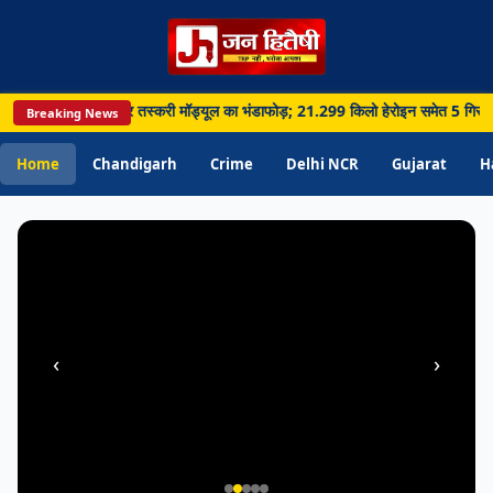
PUNJAB
Chandigarh • 07 Aug 2026
ार नशा और हथियार तस्करी मॉड्यूल का भंडाफोड़; 21.299 किलो हेरोइन समेत 5 गिरफ्तार • Lud
Breaking News
Ludhiana: लुधियाना में दूध की जांच में बड़ा
खुलासा, 73 सैंपलों में 26 में मिला ज्यादा पानी;
Home
Chandigarh
Crime
Delhi NCR
Gujarat
H
विभाग ने बढ़ाई जागरूकता
‹
›