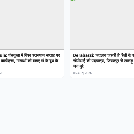
: पंचकूला में विश्व स्तनपान सप्ताह पर
Derabassi: ‘बदलाव जरूरी है’ रैली के सम
ार्यक्रम, माताओं को बताए मां के दूध के
सीपीआई की पदयात्रा, जिरकपुर से लालड़ू त
जन मुद्दे
26
06 Aug 2026