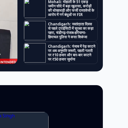
Mohali: मोहाली के 51 एकड़
जमीन सौदे में बड़ा खुलासा, करोड़ों
की धोखाधड़ी और फर्जी दस्तावेजों के
आरोप में गर्ग बंधुओं पर FIR
Chandigarh: स्वतंत्रता दिवस
से पहले ट्राईसिटी में सुरक्षा का कड़ा
पहरा, चंडीगढ़-पंजाब-हरियाणा-
हिमाचल पुलिस ने कसा शिकंजा
Chandigarh: पंजाब में पेड़ काटने
पर अब अनुमति जरूरी, पहली गलती
पर ₹10 हजार और बार-बार काटने
पर ₹50 हजार जुर्माना