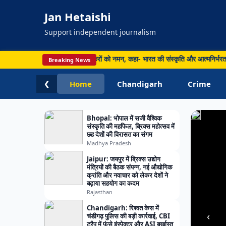
लाख
Jan Hetaishi
लोग
प्रभा
Support independent journalism
मृतकों
का
दिवस पर नेताओं ने किया बुनकरों को नमन, कहा- भारत की संस्कृति और आत्मनिर्भरता का प्र
Breaking News
आंकड़
Home
Chandigarh
Crime
❮
96
पहुंचा
Bhopal: भोपाल में सजी वैश्विक
संस्कृति की महफिल, ब्रिक्स महोत्सव में
छह देशों की विरासत का संगम
Madhya Pradesh
Jaipur: जयपुर में ब्रिक्स उद्योग
मंत्रियों की बैठक संपन्न, नई औद्योगिक
क्रांति और नवाचार को लेकर देशों ने
बढ़ाया सहयोग का कदम
Rajasthan
Chandigarh: रिश्वत केस में
‹
चंडीगढ़ पुलिस की बड़ी कार्रवाई, CBI
ट्रैप में फंसे इंस्पेक्टर और ASI बर्खास्त