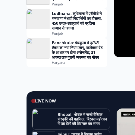
Punjab
Ludhiana: लुधियाना में एबीवीपी ने
चमकाया मेधावी विद्यार्थियों का हौसला,
450 छात्र-छात्राओं को प्रतिभा
सम्मान से नवाजा
Punjab
Panchkula: पंचकूला में प्रॉपर्टी
टैक्स का नया नियम लागू, कलेक्टर रेट
के आधार पर होगा असेसमेंट; 31
अगस्त तक पुरानी व्यवस्था का मौका
Haryana
LIVE NOW
Bhopal: भोपाल में सजी वैश्विक
संस्कृति की महफिल, ब्रिक्स महोत्सव
में छह देशों की विरासत का संगम
Jaipur: जयपुर में ब्रिक्स उद्योग