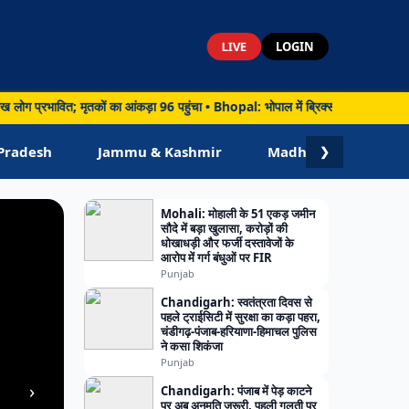
LIVE
LOGIN
त; मृतकों का आंकड़ा 96 पहुंचा • Bhopal: भोपाल में ब्रिक्स संस्कृति सम्मेलन का भव्य 
Pradesh
Jammu & Kashmir
Madhya Pradesh
❯
Mohali: मोहाली के 51 एकड़ जमीन
सौदे में बड़ा खुलासा, करोड़ों की
धोखाधड़ी और फर्जी दस्तावेजों के
आरोप में गर्ग बंधुओं पर FIR
Punjab
Chandigarh: स्वतंत्रता दिवस से
पहले ट्राईसिटी में सुरक्षा का कड़ा पहरा,
चंडीगढ़-पंजाब-हरियाणा-हिमाचल पुलिस
ने कसा शिकंजा
Punjab
›
Chandigarh: पंजाब में पेड़ काटने
पर अब अनुमति जरूरी, पहली गलती पर