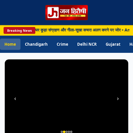
PUNJAB
Chandigarh • 09 Aug 2026
ी मुहिम तेज, घर-घर कूड़ा संग्रहण और गीला-सूखा कचरा अलग करने पर जोर • Amritsar: डॉक्
Breaking News
Amritsar: डॉक्टर को पिस्तौल दिखाकर मांगी
10 लाख की फिरौती, अमृतसर पुलिस ने 12 घंटे में
Home
Chandigarh
Crime
Delhi NCR
Gujarat
H
आरोपी दबोचा
‹
›