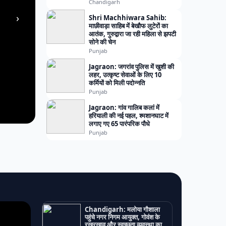
Chandigarh
›
Shri Machhiwara Sahib:
माछीवाड़ा साहिब में बेखौफ लुटेरों का
आतंक, गुरुद्वारा जा रही महिला से झपटी
सोने की चेन
Punjab
Jagraon: जगरांव पुलिस में खुशी की
लहर, उत्कृष्ट सेवाओं के लिए 10
कर्मियों को मिली पदोन्नति
Punjab
Jagraon: गांव गालिब कलां में
हरियाली की नई पहल, श्मशानघाट में
लगाए गए 65 पारंपरिक पौधे
Punjab
Chandigarh: मलोया गौशाला
पहुंचे नगर निगम आयुक्त, गोवंश के
रखरखाव और स्वच्छता व्यवस्था का