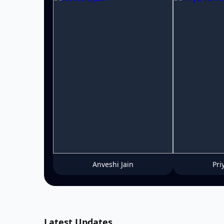
Anveshi Jain
Pri
Latest Updates