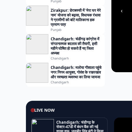
Punjab
‹
Zirakpur: डेराबस्सी में ‘मेरा घर मेरे
नाम’ योजना को बढ़ावा, विधायक रंधावा
ने ग्रामीणों को बांटे मालिकाना हक
प्रमाण पत्र
Punjab
Chandigarh: चंडीगढ़ कांग्रेस में
संगठनात्मक बदलाव की तैयारी, इसी
महीने घोषित हो सकते हैं नए जिला
अध्यक्ष
Chandigarh
Chandigarh: मलोया गौशाला पहुंचे
नगर निगम आयुक्त, गोवंश के रखरखाव
और स्वच्छता व्यवस्था का लिया जायजा
Chandigarh
LIVE NOW
Chandigarh: चंडीगढ़ के
सेक्टर-47डी में बंधन बैंक की नई
शाखा शुरू, जसबीर सिंह बंटी ने किया