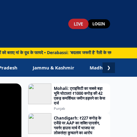
LIVE
LOGIN
के दूध के फायदे • Derabassi: ‘बदलाव जरूरी है’ रैली के समर्थन में सीपीआई की पदयात्रा, 
Pradesh
Jammu & Kashmir
Madhya Pradesh
❯
Mohali: ट्राइसिटी का सबसे बड़ा
भूमि घोटाला! ₹1000 करोड़ की 42
एकड़ कमर्शियल जमीन हड़पने का केस
दर्ज
Punjab
Chandigarh: ₹227 करोड़ के
एजेंडे पर AAP का शक्ति प्रदर्शन,
गवर्नर हाउस मार्च में भाजपा पर
लोकतंत्र कुचलने का आरोप