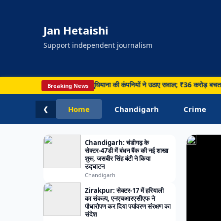
जागर
कार्यक
Jan Hetaishi
माताओ
को
Support independent journalism
बताए
मां
के
साइकिल टेंडर पर घमासान, लुधियाना की कंपनियों ने उठाए सवाल; ₹36 करोड़ बचत का दावा • Pa
Breaking News
दूध
Home
Chandigarh
Crime
❮
के
फायदे
Chandigarh: चंडीगढ़ के
सेक्टर-47डी में बंधन बैंक की नई शाखा
शुरू, जसबीर सिंह बंटी ने किया
उद्घाटन
Chandigarh
Zirakpur: सेक्टर-17 में हरियाली
का संकल्प, एनएचआरएसीएफ ने
पौधारोपण कर दिया पर्यावरण संरक्षण का
संदेश