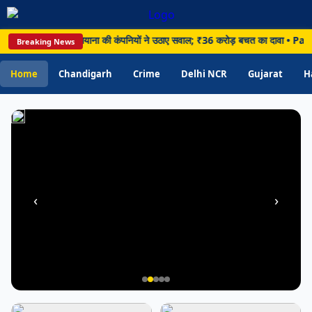
बताए
मां
र पर घमासान, लुधियाना की कंपनियों ने उठाए सवाल; ₹36 करोड़ बचत का दावा • Panchkula: पं
Breaking News
के
दूध
Home
Chandigarh
Crime
Delhi NCR
Gujarat
H
के
फायदे
‹
›