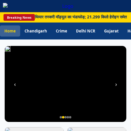
ज्यादा
पानी;
सीमा पार नशा और हथियार तस्करी मॉड्यूल का भंडाफोड़; 21.299 किलो हेरोइन समेत 5 गिरफ्ता
Breaking News
विभाग
ने
Home
Chandigarh
Crime
Delhi NCR
Gujarat
H
बढ़ाई
जागरूकता
‹
›