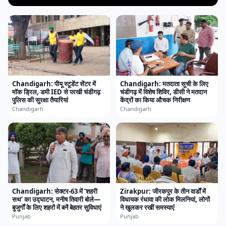
Chandigarh: पीयू स्टूडेंट सेंटर में
Chandigarh: मतदाता सूची के लिए
मॉक ड्रिल, डमी IED से परखी चंडीगढ़
चंडीगढ़ में विशेष शिविर, डीसी ने मतदान
पुलिस की सुरक्षा तैयारियां
केंद्रों का किया औचक निरीक्षण
Chandigarh
Chandigarh
Chandigarh: सेक्टर-63 में ‘शहरी
Zirakpur: जीरकपुर के तीन वार्डों में
सथ’ का उद्घाटन, मनीष तिवारी बोले—
विधायक रंधावा की लोक मिलनियां, लोगों
बुजुर्गों के लिए शहरों में बनें बेहतर सुविधाएं
ने खुलकर रखीं समस्याएं
Punjab
Punjab