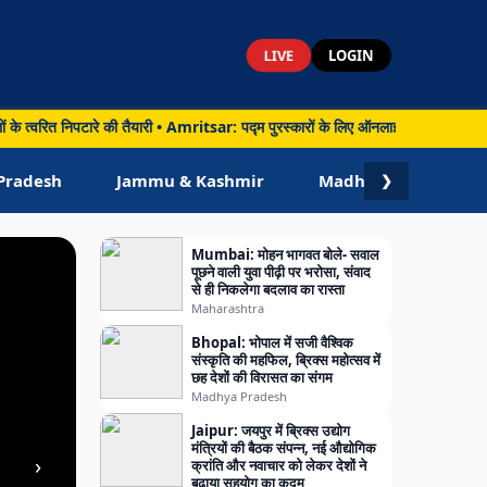
LIVE
LOGIN
वरित निपटारे की तैयारी • Amritsar: पद्म पुरस्कारों के लिए ऑनलाइन नामांकन शुरू, अमृ
Pradesh
Jammu & Kashmir
Madhya Pradesh
❯
Mumbai: मोहन भागवत बोले- सवाल
पूछने वाली युवा पीढ़ी पर भरोसा, संवाद
से ही निकलेगा बदलाव का रास्ता
Maharashtra
Bhopal: भोपाल में सजी वैश्विक
संस्कृति की महफिल, ब्रिक्स महोत्सव में
छह देशों की विरासत का संगम
Madhya Pradesh
Jaipur: जयपुर में ब्रिक्स उद्योग
मंत्रियों की बैठक संपन्न, नई औद्योगिक
›
क्रांति और नवाचार को लेकर देशों ने
बढ़ाया सहयोग का कदम