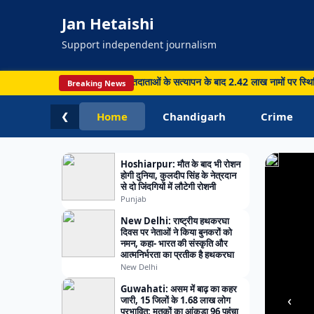
में
Jan Hetaishi
हजारों
मामलों
Support independent journalism
के
त्वरित
ियान पूरा, 19.73 लाख मतदाताओं के सत्यापन के बाद 2.42 लाख नामों पर स्थिति स्पष्ट •
Breaking News
निपटा
Home
Chandigarh
Crime
❮
की
तैयारी
Hoshiarpur: मौत के बाद भी रोशन
होगी दुनिया, कुलदीप सिंह के नेत्रदान
से दो जिंदगियों में लौटेगी रोशनी
Punjab
New Delhi: राष्ट्रीय हथकरघा
दिवस पर नेताओं ने किया बुनकरों को
नमन, कहा- भारत की संस्कृति और
आत्मनिर्भरता का प्रतीक है हथकरघा
New Delhi
Guwahati: असम में बाढ़ का कहर
‹
जारी, 15 जिलों के 1.68 लाख लोग
प्रभावित; मृतकों का आंकड़ा 96 पहुंचा