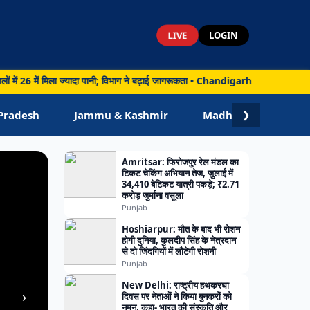
LIVE
LOGIN
6 में मिला ज्यादा पानी; विभाग ने बढ़ाई जागरूकता • Chandigarh: राहुल गांधी ने बताया क
Pradesh
Jammu & Kashmir
Madhya Pradesh
❯
Amritsar: फिरोजपुर रेल मंडल का
टिकट चेकिंग अभियान तेज, जुलाई में
34,410 बेटिकट यात्री पकड़े; ₹2.71
करोड़ जुर्माना वसूला
Punjab
Hoshiarpur: मौत के बाद भी रोशन
होगी दुनिया, कुलदीप सिंह के नेत्रदान
से दो जिंदगियों में लौटेगी रोशनी
Punjab
New Delhi: राष्ट्रीय हथकरघा
›
दिवस पर नेताओं ने किया बुनकरों को
नमन, कहा- भारत की संस्कृति और