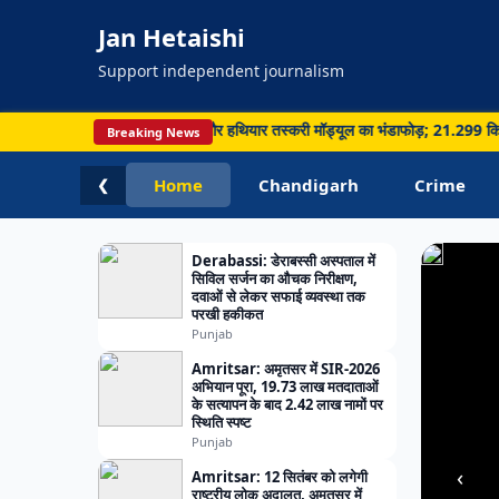
में
Jan Hetaishi
मिला
ज्यादा
Support independent journalism
पानी;
विभाग
़ी कार्रवाई, सीमा पार नशा और हथियार तस्करी मॉड्यूल का भंडाफोड़; 21.299 किलो हेरोइन सम
Breaking News
ने
Home
Chandigarh
Crime
❮
बढ़ाई
जागर
Derabassi: डेराबस्सी अस्पताल में
सिविल सर्जन का औचक निरीक्षण,
दवाओं से लेकर सफाई व्यवस्था तक
परखी हकीकत
Punjab
Amritsar: अमृतसर में SIR-2026
अभियान पूरा, 19.73 लाख मतदाताओं
के सत्यापन के बाद 2.42 लाख नामों पर
स्थिति स्पष्ट
Punjab
‹
Amritsar: 12 सितंबर को लगेगी
राष्ट्रीय लोक अदालत, अमृतसर में