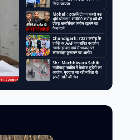
लिया जायजा
Mohali: ट्राइसिटी का सबसे बड़ा
भूमि घोटाला! ₹1000 करोड़ की 42
एकड़ कमर्शियल जमीन हड़पने का
केस दर्ज
Chandigarh: ₹227 करोड़ के
एजेंडे पर AAP का शक्ति प्रदर्शन,
गवर्नर हाउस मार्च में भाजपा पर
लोकतंत्र कुचलने का आरोप
Shri Machhiwara Sahib:
माछीवाड़ा साहिब में बेखौफ लुटेरों का
आतंक, गुरुद्वारा जा रही महिला से
झपटी सोने की चेन