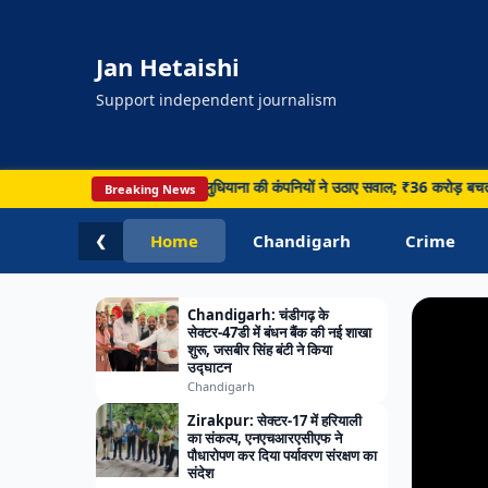
Jan Hetaishi
Support independent journalism
HARYA
 टेंडर पर घमासान, लुधियाना की कंपनियों ने उठाए सवाल; ₹36 करोड़ बचत का दावा • Panchku
Breaking News
Chandig
Panch
Home
Chandigarh
Crime
❮
कार्यक
Chandigarh: चंडीगढ़ के
सेक्टर-47डी में बंधन बैंक की नई शाखा
शुरू, जसबीर सिंह बंटी ने किया
उद्घाटन
Chandigarh
Zirakpur: सेक्टर-17 में हरियाली
का संकल्प, एनएचआरएसीएफ ने
पौधारोपण कर दिया पर्यावरण संरक्षण का
संदेश