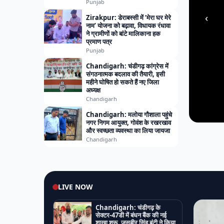
Punjab
‹
Zirakpur: डेराबस्सी में ‘मेरा घर मेरे
नाम’ योजना को बढ़ावा, विधायक रंधावा
ने ग्रामीणों को बांटे मालिकाना हक
प्रमाण पत्र
Punjab
Chandigarh: चंडीगढ़ कांग्रेस में
संगठनात्मक बदलाव की तैयारी, इसी
महीने घोषित हो सकते हैं नए जिला
अध्यक्ष
Chandigarh
Chandigarh: मलोया गौशाला पहुंचे
नगर निगम आयुक्त, गोवंश के रखरखाव
और स्वच्छता व्यवस्था का लिया जायजा
Chandigarh
LIVE NOW
Chandigarh: चंडीगढ़ के
सेक्टर-47डी में बंधन बैंक की नई
शाखा शुरू, जसबीर सिंह बंटी ने किया