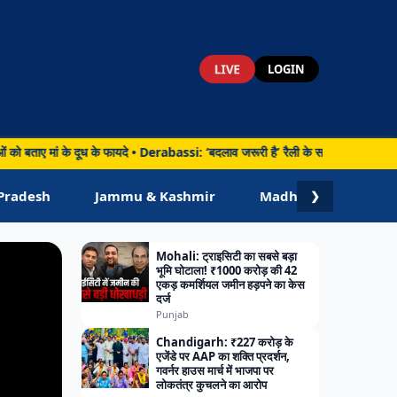
LIVE
LOGIN
ध के फायदे • Derabassi: ‘बदलाव जरूरी है’ रैली के समर्थन में सीपीआई की पदयात्रा, जिरकप
Pradesh
Jammu & Kashmir
Madhya Pradesh
❯
Mohali: ट्राइसिटी का सबसे बड़ा
भूमि घोटाला! ₹1000 करोड़ की 42
एकड़ कमर्शियल जमीन हड़पने का केस
दर्ज
Punjab
Chandigarh: ₹227 करोड़ के
एजेंडे पर AAP का शक्ति प्रदर्शन,
गवर्नर हाउस मार्च में भाजपा पर
लोकतंत्र कुचलने का आरोप