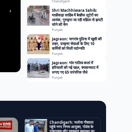
Chandigarh
›
Shri Machhiwara Sahib:
माछीवाड़ा साहिब में बेखौफ लुटेरों का
आतंक, गुरुद्वारा जा रही महिला से झपटी
सोने की चेन
Punjab
Jagraon: जगरांव पुलिस में खुशी की
लहर, उत्कृष्ट सेवाओं के लिए 10
कर्मियों को मिली पदोन्नति
Punjab
Jagraon: गांव गालिब कलां में
हरियाली की नई पहल, श्मशानघाट में
लगाए गए 65 पारंपरिक पौधे
Punjab
Chandigarh: मलोया गौशाला
पहुंचे नगर निगम आयुक्त, गोवंश के
रखरखाव और स्वच्छता व्यवस्था का